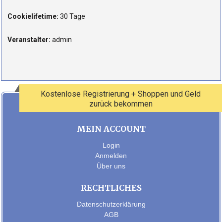
Cookielifetime:
30 Tage
Veranstalter:
admin
Kostenlose Registrierung + Shoppen und Geld
zurück bekommen
MEIN ACCOUNT
Login
Anmelden
Über uns
RECHTLICHES
Datenschutzerklärung
AGB