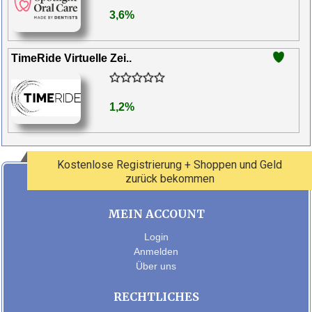
3,6%
TimeRide Virtuelle Zei..
1,2%
Kostenlose Registrierung + Shoppen und Geld
zurück bekommen
MEIN ACCOUNT
Login
Anmelden
Über uns
RECHTLICHES