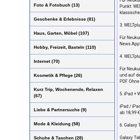
Für Neukun
Foto & Fotobuch (13)
Punkt: WEL
klassisch
Geschenke & Erlebnisse (81)
3. WELTpl
Haus, Garten, Möbel (107)
Für Neukun
News App 
Hobby, Freizeit, Basteln (110)
4. WELTpl
Internet (70)
Für Neukun
und auf de
Kosmetik & Pflege (26)
PDF. Ohne
Kurz Trip, Wochenende, Relaxen
5. iPad +
(67)
iPad / iP
Liebe & Partnersuche (9)
ab 18,99 
Mode & Kleidung (58)
6. Galaxy
Galaxy Ta
Schuhe & Taschen (28)