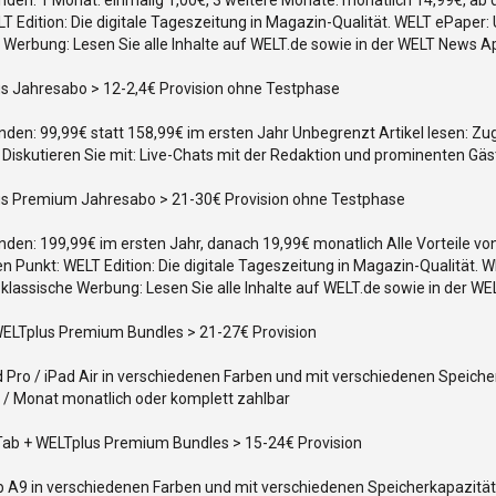
den: 1 Monat: einmalig 1,00€, 3 weitere Monate: monatlich 14,99€, ab 
T Edition: Die digitale Tageszeitung in Magazin-Qualität. WELT ePaper:
e Werbung: Lesen Sie alle Inhalte auf WELT.de sowie in der WELT News 
us Jahresabo > 12-2,4€ Provision ohne Testphase
den: 99,99€ statt 158,99€ im ersten Jahr Unbegrenzt Artikel lesen: Zug
Diskutieren Sie mit: Live-Chats mit der Redaktion und prominenten Gä
us Premium Jahresabo > 21-30€ Provision ohne Testphase
den: 199,99€ im ersten Jahr, danach 19,99€ monatlich Alle Vorteile von
n Punkt: WELT Edition: Die digitale Tageszeitung in Magazin-Qualität. 
 klassische Werbung: Lesen Sie alle Inhalte auf WELT.de sowie in der 
 WELTplus Premium Bundles > 21-27€ Provision
ad Pro / iPad Air in verschiedenen Farben und mit verschiedenen Speic
€ / Monat monatlich oder komplett zahlbar
 Tab + WELTplus Premium Bundles > 15-24€ Provision
b A9 in verschiedenen Farben und mit verschiedenen Speicherkapazität