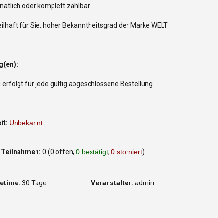
atlich oder komplett zahlbar
eilhaft für Sie: hoher Bekanntheitsgrad der Marke WELT
g(en):
erfolgt für jede gültig abgeschlossene Bestellung.
it:
Unbekannt
 Teilnahmen:
0 (0 offen,
0 bestätigt
,
0 storniert
)
fetime:
30 Tage
Veranstalter:
admin