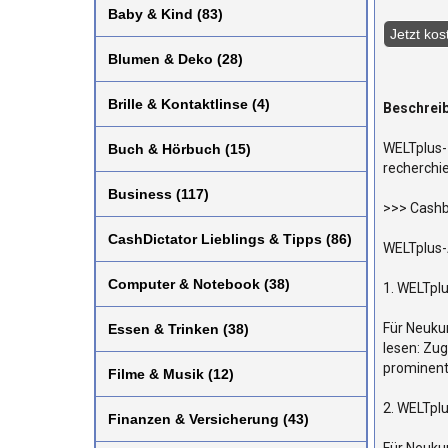
Baby & Kind (83)
Blumen & Deko (28)
Brille & Kontaktlinse (4)
Beschrei
WELTplus- 
Buch & Hörbuch (15)
recherchie
Business (117)
>>> Cashb
CashDictator Lieblings & Tipps (86)
WELTplus-
Computer & Notebook (38)
1. WELTpl
Für Neukun
Essen & Trinken (38)
lesen: Zug
prominent
Filme & Musik (12)
2. WELTpl
Finanzen & Versicherung (43)