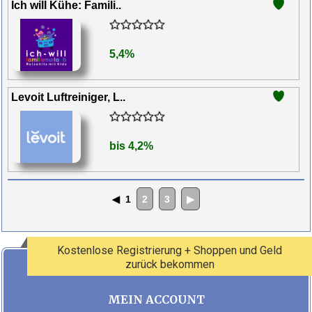
Ich will Kühe: Famili..
5,4%
Levoit Luftreiniger, L..
bis 4,2%
◀
1
2
3
▶
Kostenlose Registrierung + Shoppen und Geld
zurück bekommen
MEIN ACCOUNT