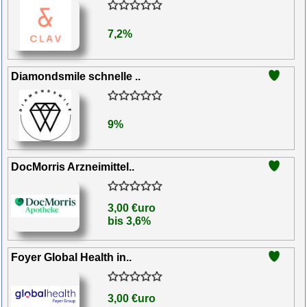
7,2%
Diamondsmile schnelle ..
9%
DocMorris Arzneimittel..
3,00 €uro
bis 3,6%
Foyer Global Health in..
3,00 €uro