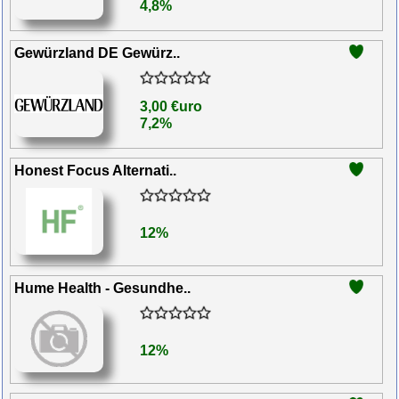
4,8%
Gewürzland DE Gewürz..
3,00 €uro
7,2%
Honest Focus Alternati..
12%
Hume Health - Gesundhe..
12%