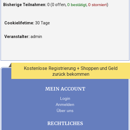
Bisherige Teilnahmen:
0 (0 offen,
0 bestätigt
,
0 storniert
)
Cookielifetime:
30 Tage
Veranstalter:
admin
Kostenlose Registrierung + Shoppen und Geld
zurück bekommen
MEIN ACCOUNT
Login
Anmelden
Über uns
RECHTLICHES