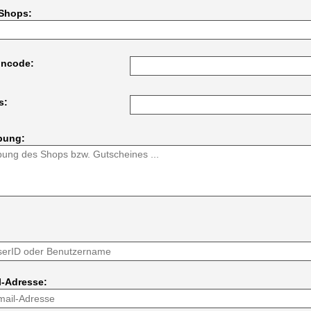
Shops:
incode:
s:
bung:
l-Adresse: