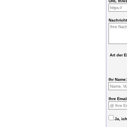
URL Ihre
Nachricht
Art der 
Ihr Name:
Ihre Emai
Ja, ic